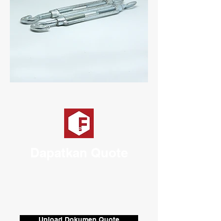
Dapatkan Quote
Klik tombol di bawah ini untuk meng-
upload dokumen atau menulis rincian
produk baut yang anda inginkan.
Upload Dokumen Quote