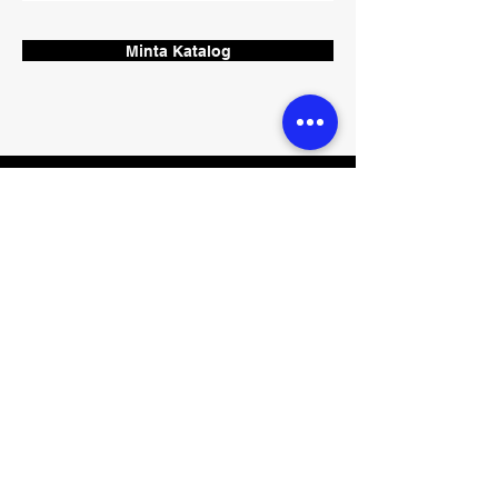
Minta Katalog
CONTACT
Phone:
0818-0784-1223
Email:
fastindojayaabadi@gmail.com
sales@fastindojayaabadi.com
Mall Taman Palem LT.2 Blok B80,
Jalan Kamal Raya Outer Ring ,
Road Timur, Cengkareng,
Jakarta Barat, DKI Jakarta 11730